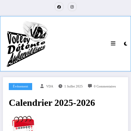
Aller
au
contenu
Événement
VDA
1 Juillet 2025
0 Commentaires
Calendrier 2025-2026